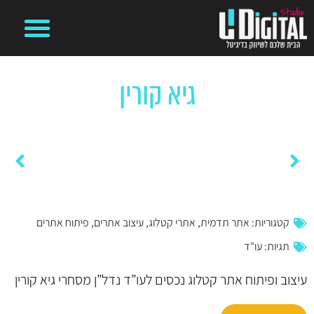
קידום ממומן בגוגל
מיתוג עסקי
משרד פרסום דיגיטלי
בניית אתרים
ניהול קמפיינים ועמודים ברשתות חברתיות
גיא קורין
דף הבית
»
פרויקטים
»
גיא קורין
המתקין
רודן ספורט
קטגוריות:
אתר תדמית
,
אתרי קטלוג
,
עיצוב אתרים
,
פיתוח אתרים
תגיות:
עו"ד
עיצוב ופיתוח אתר קטלוג נכסים לעו”ד נדל”ן מסחרי גיא קורין