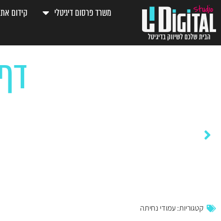
משרד פרסום דיגיטלי
קידום אתר
דף נח
YM locksmith
קטגוריות:
עמודי נחיתה