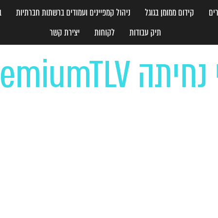
ים
קידום ממומן בגוגל
ניהול קמפיינים ועמודים ברשתות חברתיות
ב
תיק עבודות
לקוחות
יצירת קשר
יתה PremiumTLV
דף הבית
»
פרויקטים
»
דף נחיתה PremiumTLV