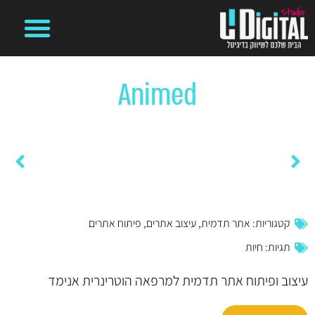
קידום ממומן בגוגל
מיתוג עסקי
משרד פרסום דיגיטלי
בניית אתרים
ניהול קמפיינים ועמודים ברשתות חברתיות
Animed
דף הבית
»
פרויקטים
»
Animed
באקו הובלות
Call Event הפקות
קטגוריות:
אתר תדמית
,
עיצוב אתרים
,
פיתוח אתרים
תגיות:
חיות
עיצוב ופיתוח אתר תדמית למרפאה הוטרינרית אנימד