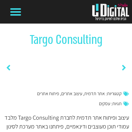
קידום ממומן בגוגל
מיתוג עסקי
משרד פרסום דיגיטלי
בניית אתרים
ניהול קמפיינים ועמודים ברשתות חברתיות
Targo Consulting
דף הבית
»
פרויקטים
»
Targo Consulting
Premium TLV
אג’נדה
קטגוריות:
אתר תדמית
,
עיצוב אתרים
,
פיתוח אתרים
תגיות:
עסקים
עיצוב ופיתוח אתר תדמית לחברת Targo Consulting מלבד
עמודי תוכן מעוצבים ודינאמיים, פיתחנו באתר מערכת לסינון