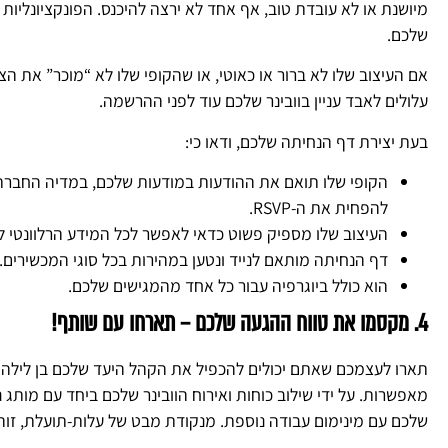
מיושנת או לא עובדת טוב, אף אחד לא ירצה להיכנס. הפונקציונליו
שלכם.
אם העיצוב שלו לא ברור או כאוטי, או שהקופי שלו לא “מוכר” את ה
עלולים לאבד עניין בוובינר שלכם עוד לפני ההרשמה.
בעת יצירת דף הנחיתה שלכם, ודאו כי:
הקופי שלו תואם את ההודעות במודעות שלכם, במדיה החברתי
להפחית את ה-RSVP.
העיצוב שלו מספיק פשוט כדאי לאפשר לכל המידע הרלוונטי ל
דף הנחיתה מותאם לנייד ונטען במהירות בכל סוגי המכשירים.
הוא כולל ביוגרפיה עבור כל אחד מהמגישים שלכם.
4. מקסמו את טווח ההגעה שלכם – תארחו עם שותף!
תארו לעצמכם שאתם יכולים להכפיל את הקהל היעד שלכם בן לילה 
מאפשרות. על ידי שילוב כוחות ואירוח הוובינר שלכם ביחד עם מותג
שלכם עם מינימום עבודה נוספת. מנקודת מבט של עלות-תועלת, זוהי