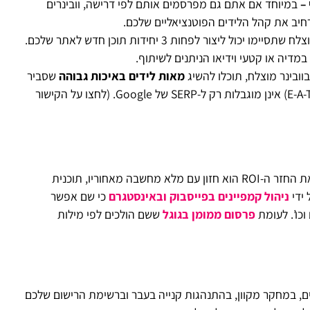
–
במיוחד אם אתם גם מפרסמים אותם לפי דרישה, וובינרים
רחיב את קהל הלידים הפוטנציאליים שלכם.
כל וובינר מוצלח שתסיימו יכול ליצור לפחות 3 יחידות תוכן חדש לאתר שלכם.
מדיה או קטעי וידיאו הניתנים לשיתוף.
ובינר מוצלח, תוכלו להשיג
מאות לידים באיכות גבוהה
שסביר
להניח שיבצעו רכישה מהעסק שלכם. מומחיות, סמכותיות ואמינות (E-A-T) אינן מוגבלות רק ל-SERP של Google. (לחצו על הקישור
המפתח לוובינר מוצלח שיכול למשוך לידים באיכות גבוהה ולהגדיל את החזר ה-ROI הוא חזון עם מלא מחשבה מאחוריו, תוכנית
ידי
ניהול קמפיינים בפייסבוק ובאינסטגרם
כי שם אפשר
וכו’. לעומת
פרסום ממומן בגוגל
ששם הולכים לפי מילות
 במחקר מקוון, בהתנהגות קנייה בעבר וברשימת הרישום שלכם