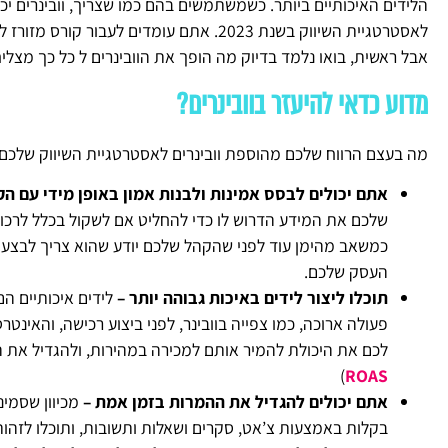
הלידים האיכותיים ביותר. כשמשתמשים בהם כמו שצריך, וובינרים י
לאסטרטגיית השיווק בשנת 2023. אתם עומדים 
אבל ראשית, בואו נלמד בדיוק מה הופך את הוובינרים ל כל כך מצליח
מדוע כדאי להיעזר בוובינרים?
מה בעצם הרווח שלכם מהוספת וובינרים לאסטרטגיית השיווק שלכם
אתם יכולים לבסס אמינות ולבנות אמון באופן מידי עם ה
שלכם את המידע הדרוש לו כדי להחליט אם לשקול בכלל לרכו
כמשאב מהימן עוד לפני שהקהל שלכם יודע שהוא צריך לבצע ר
העסק שלכם.
תוכלו ליצור לידים באיכות גבוהה יותר –
לידים איכותיים הם
פעולה ארוכה, כמו צפייה בוובינר, לפני ביצוע רכישה, והאינ
לכם את היכולת להמיר אותם למכירה במהירות, ולהגדיל את החזר ה-ROI שלכם בשיווק. (
)
ROAS
אתם יכולים להגדיל את ההמרות בזמן אמת –
מכיוון שסמינ
בקלות באמצעות צ’אט, סקרים ושאלות ותשובות, ותוכלו לזהות