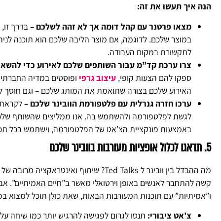
הנה איך תעשו את זה:
מצאו פרטנר עם קהל דומה אך לא זהה לשלכם –
בדרך זו, 
במוצר שלכם. לדוגמה, אם מוצר הליבה שלכם הוא תוכנה לניהו
לתקשורת במקום העבודה.
צרו ערכת קד”מ עבור השותפים שלכם לאירוע כדי להשאיר
ספקו להם הצעות קופי,
עיצוב גרפי
ופוסטים במדיה החברתית
האירוע שלכם בצורה שתואמת את המותג שלכם – וגם חוסך ל
ערכו חזרה גנרלית עם פלטפורמת הוובינר שלכם –
לקראת ה
לגשת לפלטפורמה ולהשתמש בה. אנו ממליצים שהשותף שלכם
באמצעות פונקציית הצ’אט של הפלטפורמה, וישתמש בכל תכונ
5. תדאגו לכלול אופציות מעורבות בוובינר שלכם
מה ההבדל בין וובינר ל-Ted Talks? שיתוף וא
קשה להתחבר לאנשים באופן וירטואלי מאשר ב”חיים האמיתיים”. אבל
ו”אמיתיות” עם תוכנות המעורבות הבאות, שאת כולן תוכל למצוא בפ
צ’אט ציבורי:
תנסו לגרום לפגישה להרגיש יותר כמו שיחה ע