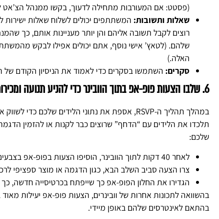
(פסטט: אם המעורבות מתחילה לדעוך, בקשו ממנהל הצ’אט לשתול שאל
שאלות ותשובות:
המשתתפים יכולים לשלוח שאלות ישירות למ
רוצים לקבל תשובה אליהם והן יותר מעניינות אותם, כך שהמנ
שלהם. (לטאץ’ אישי נוסף, אתם יכולים אפילו לבקש מהמשת
האלה.)
סקרים:
השתמשו בסקרים כדי לאמוד את הניסיון הקודם של ה
6. שלבו הצעות פופ-אפ בתוך הוובינר כדי להניע תנועה ומכירות
במהלך תהליך ה-RSVP, אספת את נתוני הלידים שלכם כ
תלכדו את הלידים עם “הדחף” שרוצים כבר לקנות או להזמין הדגמה 
שלכם:
לאחר 40 דקות לתוך הוובינר, הוסיפו הצעות בפופ-אפ בצבעים בהירים במהלך הוובינר שלכם.
צרו הצעה סביב השלב הבא, כגון הדגמה או מוצר ספציפי לרכ
הגדירו את החלון הפופ-אפ כך שייפתח בכרטיסייה חדשה, כך 
בהשוואה לתכונות אחרות של וובינרים, הצעות פופ-אפ יעילות מאוד 
בהתאם לאינטרסים שלהם באופן מיידי.