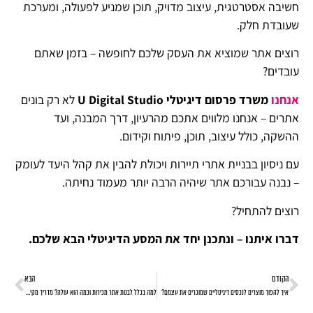
חשיבה אסטרטגית, עיצוב מדויק, תוכן שמניע לפעולה, ומערכת
שעובדת חלק.
רוצים אתר שמוציא את העסק שלכם לחופשה – בזמן שאתם
עובדים?
אנחנו
משרד פרסום דיגיטלי U Digital Studio
לא רק בונים
אתרים – אנחנו מלווים אתכם מהרעיון, דרך המבנה, ועד
ההשקה, כולל עיצוב, תוכן, פיתוח וקידום.
עם ניסיון בבניית אתרי תיירות ויכולת להבין את קהל היעד לעומק
– נבנה עבורכם אתר שיהיה הרבה יותר מעמוד נחיתה.
רוצים להתחיל?
דברו איתנו – ונתכנן יחד את המסע הדיגיטלי הבא שלכם.
הקודם
הבא
איך להפוך מוצרים לנכסים דיגיטליים שמוכרים את עצמם?
למה בכלל לבנות אתר מכירות וכמה הוא עולה? מדריך מקיף לעסקים שרוצים למכור אונליין