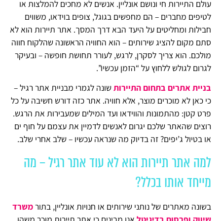
עולם התיירות חי ונושם אונליין. אנשים לא מחכים להמלצות או
לטיפים מחברים – הם מחפשים בגוגל, צופים בוידאו, משווים
חבילות ומחליטים על היעד הבא דרך המסך. אתר תיירות הוא לא
סתם מקום להציג שירותים – הוא החוויה הראשונה שהלקוח חווה
מולכם. הוא צריך לסקרן, לרגש, לעורר תחושת חופשה – ובעיקר
לגרום לגולש ללחוץ על “הזמן עכשיו”.
בניית אתרים בתחום התיירות
שונה לגמרי מבניית אתר רגיל –
כי כאן לא מוכרים מוצר, אלא חוויה. אתר כזה דורש חשיבה על כל
פרט קטן: מהתמונות והווידאו ועד המילים שמעבירות את הרגש.
רוצים שהאתר שלכם יגרום לאנשים לדמיין את עצמם על חוף ים
או בטיול ג’יפים? זה בדיוק מה שנראה עכשיו – שלב אחרי שלב.
למה אתר תיירות הוא לא עוד אתר רגיל – מה
מייחד אותו בכלל?
בשונה מאתרים של נותני שירותים או חנויות אונליין, בתור
משרד
שיווק ופרסום בדיגיטל
אנו מבינים כי אתר תיירות מוכר משהו