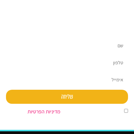
יש לכם שאלות?
אנחנו כאן בשבילכם, אתם מוזמנים ליצור עמנו קשר ולקבל
ייעוץ ראשוני על ידי צוות מומחי השיווק הדיגיטלי שלנו
ללא עלות וללא התחייבות.
שליחה
השארת פרטים מהווה הסכמה ל
מדיניות הפרטיות
.