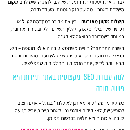
לבדוק את היסטוריית ההזמנות שלהם, ולהרגיש שיש להם מקום
משלהם באתר – מה שמחזק נאמנות ומעודד חזרה.
תשלום מקוון מאובטח
– בין אם מדובר במקדמה לטיול או
רכישה של חבילה מלאה, תהליך תשלום חלק ובטוח הוא חובה,
במיוחד כשמדובר בהוצאה לא קטנה.
השורה התחתונה? חוויית משתמש טובה היא לא תוספת – היא
תנאי להצלחה. ככל שהאתר ירגיש לגולש נעים, מהיר וברור – כך
תראו יותר לידים, יותר הזמנות ויותר לקוחות שממליצים.
למה עבודת SEO מקצועית באתר תיירות היא
פשוט חובה
כשתייר מחפש “טיול מאורגן לאיסלנד” בגוגל – אתם רוצים
להופיע שם, לא? קידום אורגני נכון לאתר תיירות יוביל תנועה
יציבה, איכותית ולא תלויה בפרסום ממומן.
איך עושים את זה נכון(
טיפים מאת חברת קידום אתרים