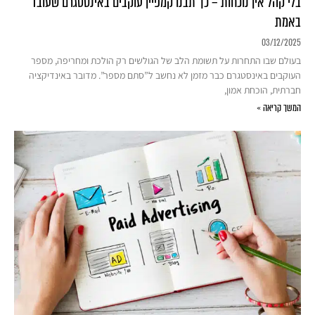
בלי קהל אין נוכחות – כך תבנו קמפיין עוקבים באינסטגרם שעובד
באמת
03/12/2025
בעולם שבו התחרות על תשומת הלב של הגולשים רק הולכת ומחריפה, מספר
העוקבים באינסטגרם כבר מזמן לא נחשב ל”סתם מספר”. מדובר באינדיקציה
חברתית, הוכחת אמון,
המשך קריאה »