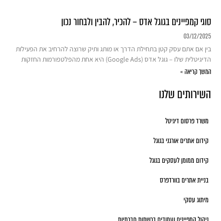
סוגי קמפיינים בגוגל אדס – להכיר, להבין ולבחור נכון
03/12/2025
בין אם אתם עסק קטן בתחילת הדרך או מותג ותיק שרוצה להרחיב את הפעילות
הדיגיטלית שלו – גוגל אדס (Google Ads) היא אחת מהפלטפורמות החזקות
המשך קריאה »
השירותים שלנו
משרד פרסום דיגיטל
קידום אתרים אורגני בגוגל
קידום ממומן לעסקים בגוגל
בניית אתרים בוורדפרס
מיתוג עסקי
ניהול קמפיינים ועמודים ברשתות חברתיות