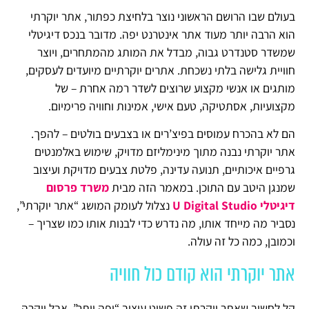
בעולם שבו הרושם הראשוני נוצר בלחיצת כפתור, אתר יוקרתי
הוא הרבה יותר מעוד אתר אינטרנט יפה. מדובר בנכס דיגיטלי
שמשדר סטנדרט גבוה, מבדל את המותג מהמתחרים, ויוצר
חוויית גלישה בלתי נשכחת. אתרים יוקרתיים מיועדים לעסקים,
מותגים או אנשי מקצוע שרוצים לשדר רמה אחרת – של
מקצועיות, אסתטיקה, טעם אישי, אמינות וחוויה פרימיום.
הם לא בהכרח עמוסים בפיצ’רים או בצבעים בולטים – להפך.
אתר יוקרתי נבנה מתוך מינימליזם מדויק, שימוש באלמנטים
גרפיים איכותיים, תנועה עדינה, פלטת צבעים מדויקת ועיצוב
שמנגן היטב עם התוכן. במאמר הזה מבית
משרד פרסום
דיגיטלי U Digital Studio
נצלול לעומק המושג “אתר יוקרתי”,
נסביר מה מייחד אותו, מה נדרש כדי לבנות אותו כמו שצריך –
וכמובן, כמה כל זה עולה.
אתר יוקרתי הוא קודם כול חוויה
קל לחשוב שאתר יוקרתי זה פשוט עיצוב “יפה יותר”. אבל יוקרה