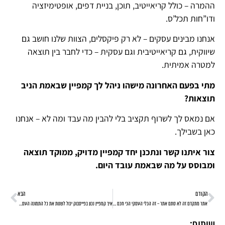
ההמרה – כולל קריאייטיב, תוכן, בניית דפים, אופטימיזציה
ודו”חות תכל’ס.
אנחנו מבינים עסקים – לא רק פיקסלים, הצוות שלנו חושב גם
שיווקית, גם קריאייטיבית וגם עסקית – כדי לחבר בין תוצאה
למטרה אמיתית.
מתי בפעם האחרונה מישהו ניהל לך קמפיין שבאמת הניב
תוצאות?
אם נמאס לך לשרוף תקציב בלי להבין מה עבד ומה לא – אנחנו
כאן בשבילך.
צור איתנו קשר ונתכנן יחד קמפיין מדויק, ממוקד תוצאה
ומבוסס על מה שבאמת עובד היום.
הקודם
הבא
אתר מתקדם זה לא סתם אתר – זה הכלי העסקי הכי חכם שלך
איך קמפיין נכון בפייסבוק יכול לשנות את כל התמונה העסקית שלך?