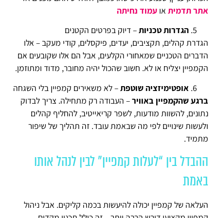
אתר תדמית
או
עמוד נחיתה
הגדרות טכניות
– דיוק בפרטים הקטנים
הגדרת קהלים, תקציבים, יעדים, פיקסלים, קודי מעקב – אלו
הדברים הטכניים שמאחורי הקלעים, אבל הם אלו שקובעים אם
הקמפיין יצליח או לא. חשוב שהכול יהיה מחובר, מדוד ומתוזמן.
אופטימיזציה שוטפת
– לא משאירים קמפיין בלי השגחה
ברגע שהקמפיין באוויר
– העבודה רק מתחילה. צריך לבדוק
נתונים, להשוות מודעות, לשפר קריאייטיב, להחליף קהלים
ולעשות שינויים לפי מה שבאמת עובד. זה תהליך של שיפור
מתמיד.
ההבדל בין “לעלות קמפיין” לבין לנהל אותו
באמת
העלאה של קמפיין יכולה להיעשות בכמה קליקים. אבל ניהול
קמפיין מקצועי דורש הרבה יותר – זה כולל תכנון מקדים,