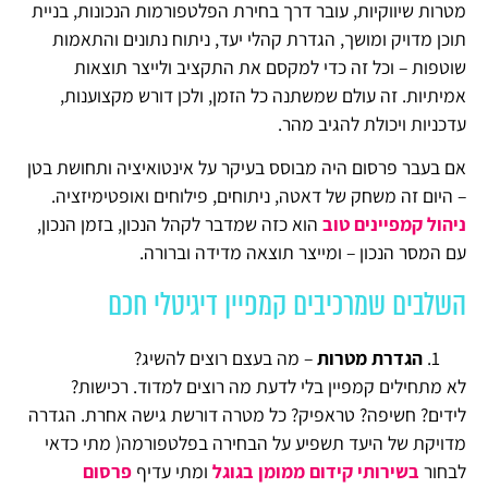
מטרות שיווקיות, עובר דרך בחירת הפלטפורמות הנכונות, בניית
תוכן מדויק ומושך, הגדרת קהלי יעד, ניתוח נתונים והתאמות
שוטפות – וכל זה כדי למקסם את התקציב ולייצר תוצאות
אמיתיות. זה עולם שמשתנה כל הזמן, ולכן דורש מקצוענות,
עדכניות ויכולת להגיב מהר.
אם בעבר פרסום היה מבוסס בעיקר על אינטואיציה ותחושת בטן
– היום זה משחק של דאטה, ניתוחים, פילוחים ואופטימיזציה.
ניהול קמפיינים
טוב
הוא כזה שמדבר לקהל הנכון, בזמן הנכון,
עם המסר הנכון – ומייצר תוצאה מדידה וברורה.
השלבים שמרכיבים קמפיין דיגיטלי חכם
הגדרת מטרות
– מה בעצם רוצים להשיג?
לא מתחילים קמפיין בלי לדעת מה רוצים למדוד. רכישות?
לידים? חשיפה? טראפיק? כל מטרה דורשת גישה אחרת. הגדרה
מדויקת של היעד תשפיע על הבחירה בפלטפורמה( מתי כדאי
לבחור
בשירותי קידום ממומן בגוגל
ומתי עדיף
פרסום