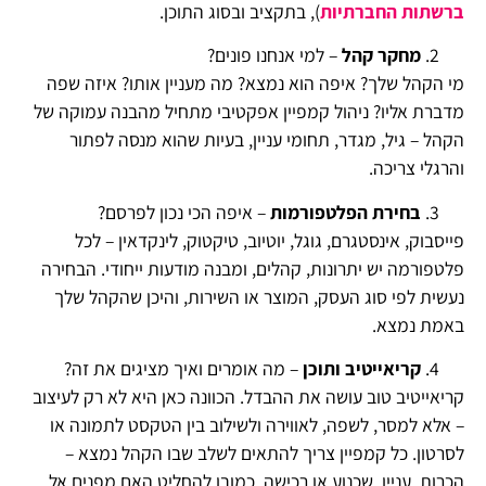
ברשתות החברתיות
), בתקציב ובסוג התוכן.
מחקר קהל
– למי אנחנו פונים?
מי הקהל שלך? איפה הוא נמצא? מה מעניין אותו? איזה שפה
מדברת אליו? ניהול קמפיין אפקטיבי מתחיל מהבנה עמוקה של
הקהל – גיל, מגדר, תחומי עניין, בעיות שהוא מנסה לפתור
והרגלי צריכה.
בחירת הפלטפורמות
– איפה הכי נכון לפרסם?
פייסבוק, אינסטגרם, גוגל, יוטיוב, טיקטוק, לינקדאין – לכל
פלטפורמה יש יתרונות, קהלים, ומבנה מודעות ייחודי. הבחירה
נעשית לפי סוג העסק, המוצר או השירות, והיכן שהקהל שלך
באמת נמצא.
קריאייטיב ותוכן
– מה אומרים ואיך מציגים את זה?
קריאייטיב טוב עושה את ההבדל. הכוונה כאן היא לא רק לעיצוב
– אלא למסר, לשפה, לאווירה ולשילוב בין הטקסט לתמונה או
לסרטון. כל קמפיין צריך להתאים לשלב שבו הקהל נמצא –
הכרות, עניין, שכנוע או רכישה. כמובן להחליט האם מפנים אל