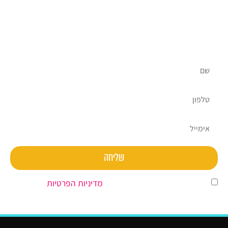
אנחנו כאן בשבילכם, אתם מוזמנים ליצור עמנו קשר ולקבל
ייעוץ ראשוני על ידי צוות מומחי השיווק הדיגיטלי שלנו
ללא עלות וללא התחייבות.
שליחה
השארת פרטים מהווה הסכמה ל
מדיניות הפרטיות
.