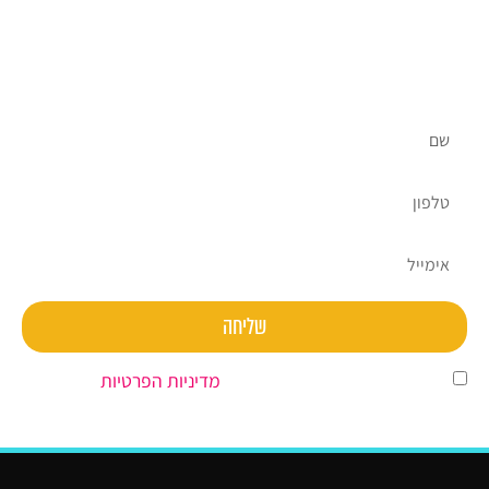
אנחנו כאן בשבילכם, אתם מוזמנים ליצור עמנו קשר ולקבל
ייעוץ ראשוני על ידי צוות מומחי השיווק הדיגיטלי שלנו
ללא עלות וללא התחייבות.
שליחה
השארת פרטים מהווה הסכמה ל
מדיניות הפרטיות
.