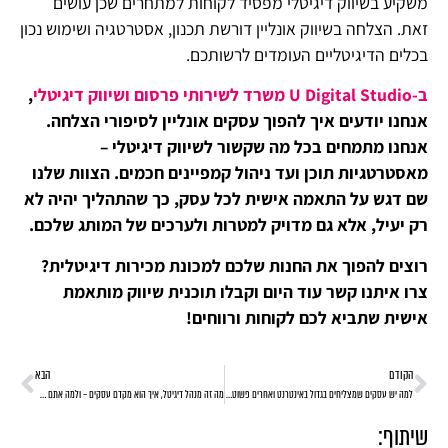
משקיע בשיווק דיגיטלי מפסיד לקוחות למתחרים שכן עושים
זאת. הצלחה בשיווק אונליין דורשת תכנון, אסטרטגיה ושימוש נכון
בכלים הדיגיטליים העומדים לרשותכם.
ב-U Digital Studio משרד לשירותי פרסום ושיווק דיגיטלי
,
אנחנו יודעים איך להפוך עסקים אונליין לסיפורי הצלחה.
אנחנו מתמחים בכל מה שקשור לשיווק דיגיטלי –
מאסטרטגיות תוכן ועד ניהול קמפיינים חכמים. הצוות שלנו
שם דגש על התאמה אישית לכל עסק, כך שהתהליך יהיה לא
רק יעיל, אלא גם מדויק למטרות ולערכים של המותג שלכם.
רוצים להפוך את החנות שלכם למכונת מכירות דיגיטלית?
צרו איתנו קשר עוד היום וקבלו תוכנית שיווק מותאמת
אישית שתביא לכם לקוחות ורווחים!
הקודם
הבא
למה יש עסקים שמצליחים בגדול באינטרנט ואחרים פשוט נעלמים? הכל תלוי באסטרטגיה!
מה זה מנהל דיגיטל, איך הוא מקדם עסקים – ולמה אתם חייבים אחד כזה!
שיתוף: