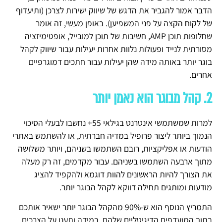
הדבר אמור להגביר את הדגש של שיווק ישירות לצרכן (ותיעדוף
של לקוח הקצה על פני המשפיען). באופן מעשי, זה אומר
שחלופות תוכן AMP, חשיבות של תוכן למובייל, אופטימיזציה
מסורתית לנייד ופעולות נלוות אחרות יעילות עבור שיווק לקהל
בוגר יותר באותה מידה שהן יעילות עבור חתכים דמוגרפיים
אחרים.
2. קהל מבוגר הוא נאמן יותר
למרות שמשתמשי אינטרנט בגילאי 55+ נחשבו לבעלי הסיכוי
הנמוך ביותר ליצור פרופיל במדיה חברתית, או להשתמש באתרי
הודעות או אפליקציות, רובם השתמשו בשניהם, ויותר משלושה
מתוך ארבעה השתמשו בשניהם. עבור מקדמים, זה רק מעלה
את הצורך להיות הראשונים להוות דוגמא ולהקפיד להציג
מודעות ומותגים תחילה דווקא לקהל הבוגר יותר.
התמריץ הנוסף הוא ש-90% מהקהל הבוגר יותר ישאיר אותכם
בתוך המועדפים הדיגיטליים שלהם, במידה ותענו על הצרכים