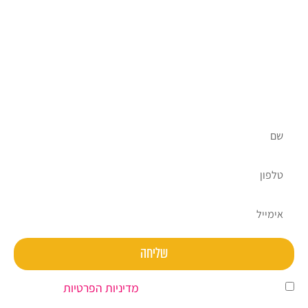
יש לכם שאלות?
אנחנו כאן בשבילכם, אתם מוזמנים ליצור עמנו קשר ולקבל
ייעוץ ראשוני על ידי צוות מומחי השיווק הדיגיטלי שלנו
ללא עלות וללא התחייבות.
שליחה
השארת פרטים מהווה הסכמה ל
מדיניות הפרטיות
.