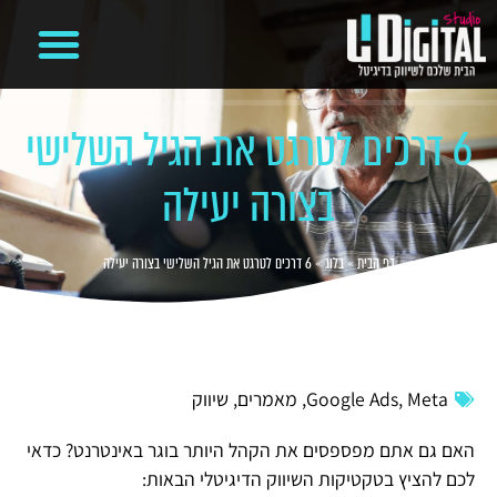
קידום ממומן בגוגל
מיתוג עסקי
משרד פרסום דיגיטלי
בניית אתרים
ניהול קמפיינים ועמודים ברשתות חברתיות
6 דרכים לטרגט את הגיל השלישי
בצורה יעילה
דף הבית
»
בלוג
»
6 דרכים לטרגט את הגיל השלישי בצורה יעילה
Meta
,
Google Ads
,
מאמרים
,
שיווק
האם גם אתם מפספסים את הקהל היותר בוגר באינטרנט? כדאי
לכם להציץ בטקטיקות השיווק הדיגיטלי הבאות: