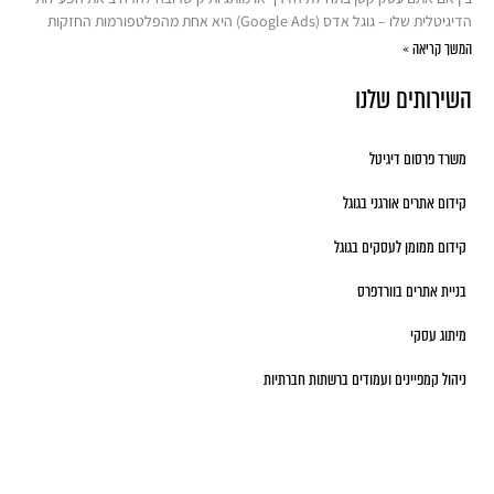
הדיגיטלית שלו – גוגל אדס (Google Ads) היא אחת מהפלטפורמות החזקות
המשך קריאה »
השירותים שלנו
משרד פרסום דיגיטל
קידום אתרים אורגני בגוגל
קידום ממומן לעסקים בגוגל
בניית אתרים בוורדפרס
מיתוג עסקי
ניהול קמפיינים ועמודים ברשתות חברתיות