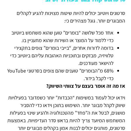
סרטונים ויוטיוב יכולים להיות שיטות מצוינות להגיע לקהלים
המבוגרים יותר. גוגל מצהירים כי:
אחד מכל שלושה “בומרים” טוען שהוא משתמש ביוטיוב
כדי ללמוד על המוצר או השירות שהוא מתעניין בו.
בדומה לדורות אחרים, “בייבי בומרים” צופים בתקצירי
טלוויזיה, מבזקים ובתוכניות האהובות עליהם ביוטיוב כדי
להישאר מעודכנים.
68% מ”הבומרים” טוענים שהם צופים בסרטוני YouTube
כדי לקבל בידור.
אז מה זה אומר בעצם על צוותי השיווק?
וידאו יכול לעמוד במשימות “הכבדות” יותר כשמדובר בפעילויות
שיווק לקהל מבוגר יותר. השימוש בתוכן וידאו כדי להסביר
מושגים, לבטל את ה”פחד” מהטכנולוגיה ולהניע שינוי בפעילות
המשתמש המיועד צריך להיות בראש סדר העדיפויות. באמצעות
סרטונים, מותגים יכולים לבנות אמון בקהלים מבוגרים יותר