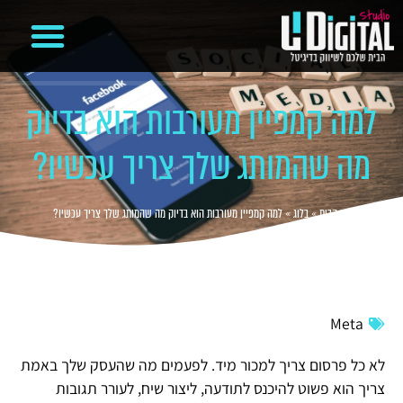
קידום ממומן בגוגל
מיתוג עסקי
משרד פרסום דיגיטלי
בניית אתרים
ניהול קמפיינים ועמודים ברשתות חברתיות
למה קמפיין מעורבות הוא בדיוק
מה שהמותג שלך צריך עכשיו?
דף הבית
»
בלוג
»
למה קמפיין מעורבות הוא בדיוק מה שהמותג שלך צריך עכשיו?
Meta
לא כל פרסום צריך למכור מיד. לפעמים מה שהעסק שלך באמת
צריך הוא פשוט להיכנס לתודעה, ליצור שיח, לעורר תגובות