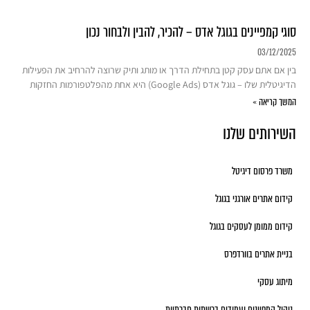
סוגי קמפיינים בגוגל אדס – להכיר, להבין ולבחור נכון
03/12/2025
בין אם אתם עסק קטן בתחילת הדרך או מותג ותיק שרוצה להרחיב את הפעילות
הדיגיטלית שלו – גוגל אדס (Google Ads) היא אחת מהפלטפורמות החזקות
המשך קריאה »
השירותים שלנו
משרד פרסום דיגיטל
קידום אתרים אורגני בגוגל
קידום ממומן לעסקים בגוגל
בניית אתרים בוורדפרס
מיתוג עסקי
ניהול קמפיינים ועמודים ברשתות חברתיות