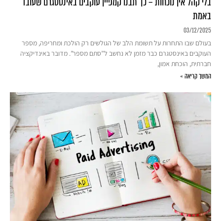
בלי קהל אין נוכחות – כך תבנו קמפיין עוקבים באינסטגרם שעובד
באמת
03/12/2025
בעולם שבו התחרות על תשומת הלב של הגולשים רק הולכת ומחריפה, מספר
העוקבים באינסטגרם כבר מזמן לא נחשב ל”סתם מספר”. מדובר באינדיקציה
חברתית, הוכחת אמון,
המשך קריאה »