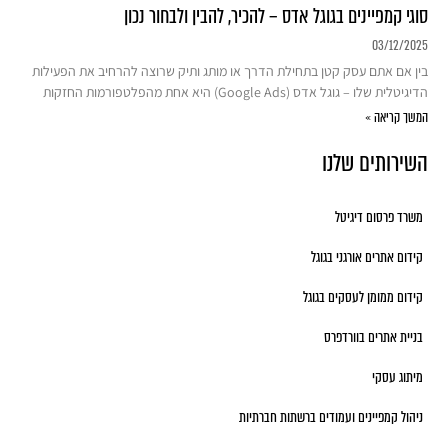
סוגי קמפיינים בגוגל אדס – להכיר, להבין ולבחור נכון
03/12/2025
בין אם אתם עסק קטן בתחילת הדרך או מותג ותיק שרוצה להרחיב את הפעילות
הדיגיטלית שלו – גוגל אדס (Google Ads) היא אחת מהפלטפורמות החזקות
המשך קריאה »
השירותים שלנו
משרד פרסום דיגיטל
קידום אתרים אורגני בגוגל
קידום ממומן לעסקים בגוגל
בניית אתרים בוורדפרס
מיתוג עסקי
ניהול קמפיינים ועמודים ברשתות חברתיות