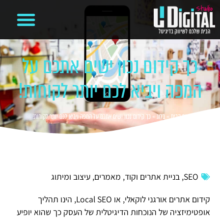
קידום ממומן בגוגל
מיתוג עסקי
משרד פרסום דיגיטלי
בניית אתרים
ניהול קמפיינים ועמודים ברשתות חברתיות
כך קידום נכון ישים אתכם על
המפה ויביא לכם יותר לקוחות!
דף הבית
»
בלוג
»
כך קידום נכון ישים אתכם על המפה ויביא לכם יותר לקוחות!
SEO
,
בניית אתרים וקוד
,
מאמרים
,
עיצוב ומיתוג
קידום אתרים אורגני לוקאלי, או Local SEO, הינו תהליך
אופטימיזציה של הנוכחות הדיגיטלית של העסק כך שהוא יופיע