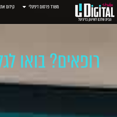
משרד פרסום דיגיטלי
קידום אתר
רופאים? בואו לג