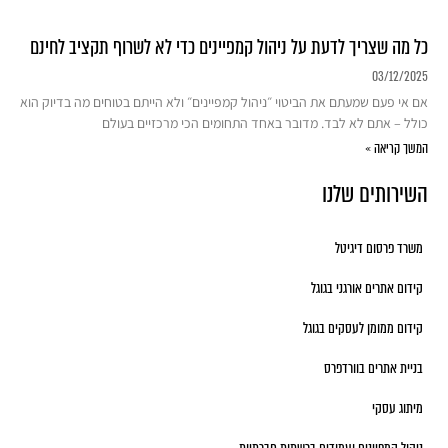
כל מה שצריך לדעת על ניהול קמפיינים כדי לא לשרוף תקציב לחינם
03/12/2025
אם אי פעם שמעתם את הביטוי ״ניהול קמפיינים״ ולא הייתם בטוחים מה בדיוק הוא
כולל – אתם לא לבד. מדובר באחד התחומים הכי מרכזיים בעולם
המשך קריאה »
השירותים שלנו
משרד פרסום דיגיטל
קידום אתרים אורגני בגוגל
קידום ממומן לעסקים בגוגל
בניית אתרים בוורדפרס
מיתוג עסקי