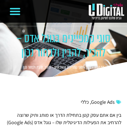
קידום ממומן בגוגל
מיתוג עסקי
משרד פרסום דיגיטלי
בניית אתרים
ניהול קמפיינים ועמודים ברשתות חברתיות
סוגי קמפיינים בגוגל אדס –
להכיר, להבין ולבחור נכון
דף הבית
»
בלוג
»
סוגי קמפיינים בגוגל אדס – להכיר, להבין ולבחור נכון
Google Ads
,
כללי
בין אם אתם עסק קטן בתחילת הדרך או מותג ותיק שרוצה
להרחיב את הפעילות הדיגיטלית שלו – גוגל אדס (Google Ads)